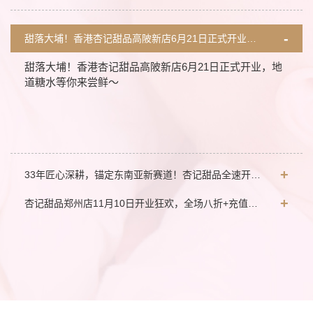
甜落大埔！香港杏记甜品高陂新店6月21日正式开业，地道糖水等你来尝鲜～
甜落大埔！香港杏记甜品高陂新店6月21日正式开业，地
道糖水等你来尝鲜～
33年匠心深耕，锚定东南亚新赛道！杏记甜品全速开启全球化出海新征程。
杏记甜品郑州店11月10日开业狂欢，全场八折+充值惊喜+集赞送双皮奶，甜蜜根本停不下来！