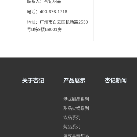
联系人：杏记甜品
电话：400-676-1716
地址：广州市白云区机场路2539
号B栋9楼B9001房
关于杏记
产品展示
杏记新闻
港式甜品系列
甜品火锅系列
饮品系列
炖品系列
法式高端甜品