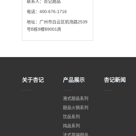
联系人：杏记甜品
电话：400-676-1716
地址：广州市白云区机场路2539
号B栋9楼B9001房
关于杏记
产品展示
杏记新闻
港式甜品系列
甜品火锅系列
饮品系列
炖品系列
法式高端甜品