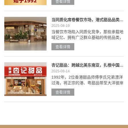
查看详情
作为拥有 33 年历史的港式甜品代表，早
已从岭南风味走向世界舞台，用全球化布
局、标准化运营与权威资质认证，成为餐
当同质化席卷餐饮市场，港式甜品品类迎来品牌化破局者——香港杏记甜品
饮连锁行业的标杆品牌。全球化布局：让
2025-08-19
东方甜香飘向世界 从香港、澳门
当餐饮市场陷入同质化竞争，那些承载地
域记忆、拥有广泛群众基础的传统品类，
正迎来 “从有品类到树品牌”的新机遇。港
查看详情
式甜品便是典型代表：过去多以街边茶
档、夫妻小店形式存在，口味依赖师傅经
验，缺乏统一标准与品牌形象，更难实现
杏记甜品：跨越北美东南亚，扎根中国大陆
跨区域复制。 而香港杏记甜品，作为始
2025-08-14
于1992年的港式甜品老字号，正以标准
1992年，2位香港甜品师傅李氏兄弟漂洋
化升级、
过海，将正宗的港、粤甜品带至大洋彼岸
的纽约唐人街，创立下了如今遍布中国大
查看详情
陆、香港、澳门及东南亚地区的新加坡、
马来西亚等地的杏记甜品。32年，骨子
里流淌着的港式“血液”杏记甜品，骨子里
流淌着港式“血液”。1992年，香港李氏兄
弟在纽约唐人街开出了第一家小小的糖水
铺，店