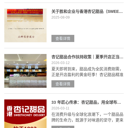
关于胜和企业与香港杏记甜品（SWEETHONEY DESSERT）
2025-08-09
查看详情
杏记甜品合作扶持政策｜夏季开店正当时，轻松筹备，快速盈利
2026-03-12
夏天即将到来，甜品成为全民消费刚需，
正是开店盈利的黄金旺季！杏记甜品精准
把握夏季消费痛点，以清爽解暑的港式甜
查看详情
品为核心，搭配全流程加盟扶持，从前期
筹备到长期运营全程护航，让你轻松筹
备、快速落地，抢占夏季甜品市场红利，
33 年匠心传承：杏记甜品，用全球布局与权威认证筑牢品牌护城河
实现低投入、高回报，轻松赚足夏日财
2026-03-11
富！1. 前期筹备（开店前）品牌授权：2-
在消费升级与全球化浪潮下，一个甜品品
3年授权，
牌的生命力，既源于对味道的坚守，更来
自于对品牌价值的持续深耕。杏记甜品，