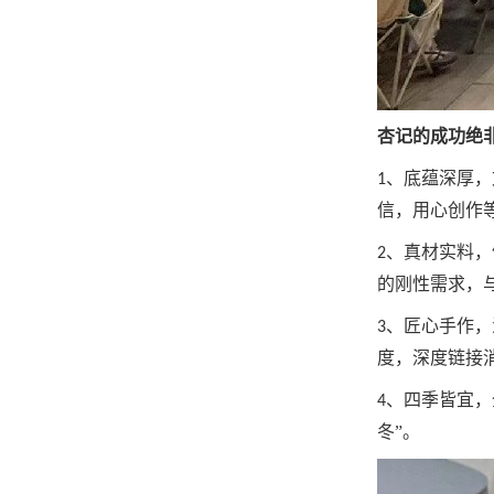
杏记的成功绝
、
底蕴深厚，
1
信，用心创作
、真材实料，
2
的刚性需求，
、
匠心手作，
3
度，深度链接
、四季皆宜，
4
冬”。