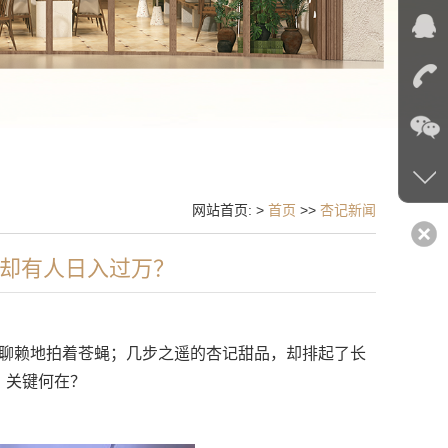
网站首页: >
首页
>>
杏记新闻
却有人日入过万？
聊赖地拍着苍蝇；几步之遥的杏记甜品，却排起了长
，关键何在？