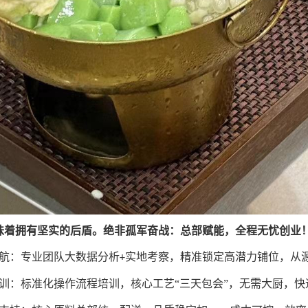
味着拥有坚实的后盾
。
绝非孤军奋战：总部赋能，全程无忧创业
航：
专业团队大数据分析
实地考察，精准锁定高潜力铺位，从
+
训：标准化操作流程培训，核心工艺“三天包会”，无需大厨，快