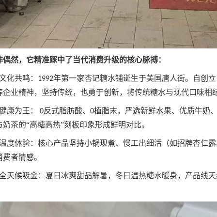
非偶然，它精准踩中了当代消费升级的核心脉搏：
文化共鸣：
年第一家杏记糖水铺诞生于美国唐人街。自创立
1992
等企业精神，坚持传统，也勇于创新，将传统糖水与现代口味相
健康为王：
反式脂肪酸、
植脂末，严选新鲜水果、优质牛奶、
0
0
与奶茶的“高糖高热”刻板印象形成鲜明对比。
温度体验：核心产品坚持小锅现煮、慢工出细活（如招牌杏仁露
消费者情感。
全天候吸金：夏日冰爽甜品解暑，冬日温热糖水暖身，产品线天